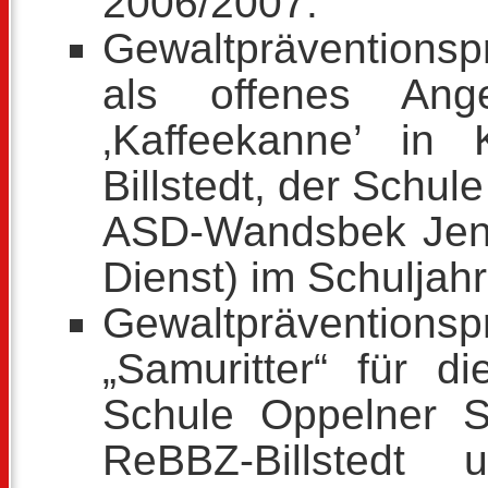
2006/2007.
Gewaltpräventions
als offenes Ang
‚Kaffeekanne’ in
Billstedt, der Schu
ASD-Wandsbek Jenfe
Dienst) im Schuljah
Gewaltpräventions
„Samuritter“ für d
Schule Oppelner S
ReBBZ-Billstedt 