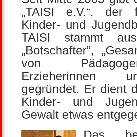
„TAISI e.V.“, der 
Kinder- und Jugendbe
TAISI stammt au
„Botschafter“, „Ges
von Pädagogen
Erzieherinnen u
gegründet. Er dient
Kinder- und Jugend
Gewalt etwas entgeg
Das bes